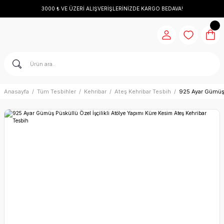
3000 ₺ VE ÜZERİ ALIŞVERİŞLERİNİZDE KARGO BEDAVA!
Anasayfa
Tüm Tesbihler
Kehribar
Ateş Kehribar Tesbih
925 Ayar Gümüş P