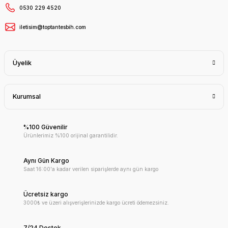
0530 229 4520
iletisim@toptantesbih.com
Üyelik
Kurumsal
%100 Güvenilir
Ürünlerimiz %100 orijinal garantilidir.
Aynı Gün Kargo
Saat 16:00'a kadar verilen siparişlerde aynı gün kargo
Ücretsiz kargo
3000₺ ve üzeri alışverişlerinizde kargo ücreti ödemezsiniz.
7/24 Destek