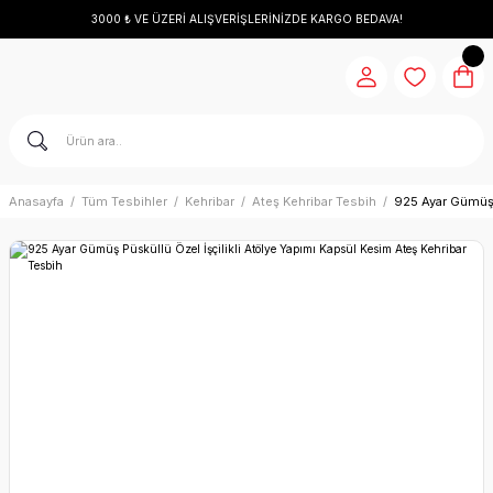
3000 ₺ VE ÜZERİ ALIŞVERİŞLERİNİZDE KARGO BEDAVA!
Anasayfa
Tüm Tesbihler
Kehribar
Ateş Kehribar Tesbih
925 Ayar Gümüş P