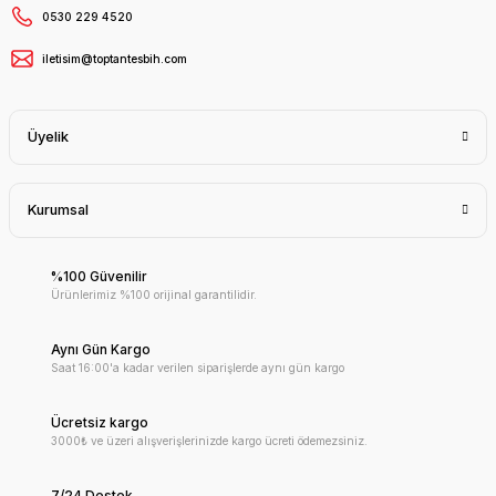
0530 229 4520
iletisim@toptantesbih.com
Üyelik
Kurumsal
%100 Güvenilir
Ürünlerimiz %100 orijinal garantilidir.
Aynı Gün Kargo
Saat 16:00'a kadar verilen siparişlerde aynı gün kargo
Ücretsiz kargo
3000₺ ve üzeri alışverişlerinizde kargo ücreti ödemezsiniz.
7/24 Destek