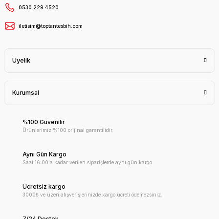
0530 229 4520
iletisim@toptantesbih.com
Üyelik
Kurumsal
%100 Güvenilir
Ürünlerimiz %100 orijinal garantilidir.
Aynı Gün Kargo
Saat 16:00'a kadar verilen siparişlerde aynı gün kargo
Ücretsiz kargo
3000₺ ve üzeri alışverişlerinizde kargo ücreti ödemezsiniz.
7/24 Destek