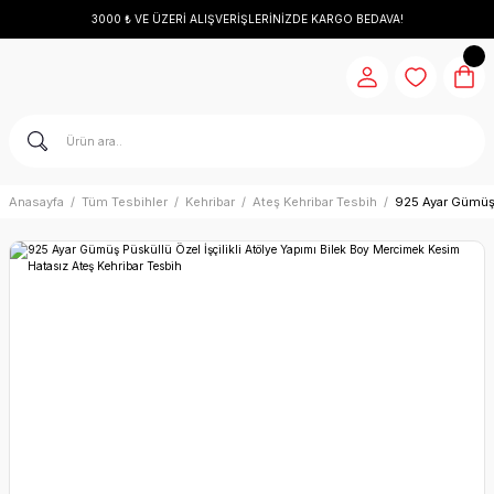
3000 ₺ VE ÜZERİ ALIŞVERİŞLERİNİZDE KARGO BEDAVA!
Anasayfa
Tüm Tesbihler
Kehribar
Ateş Kehribar Tesbih
925 Ayar Gümüş 