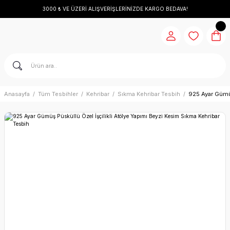
3000 ₺ VE ÜZERİ ALIŞVERİŞLERİNİZDE KARGO BEDAVA!
Anasayfa
Tüm Tesbihler
Kehribar
Sıkma Kehribar Tesbih
925 Ayar Gümüş