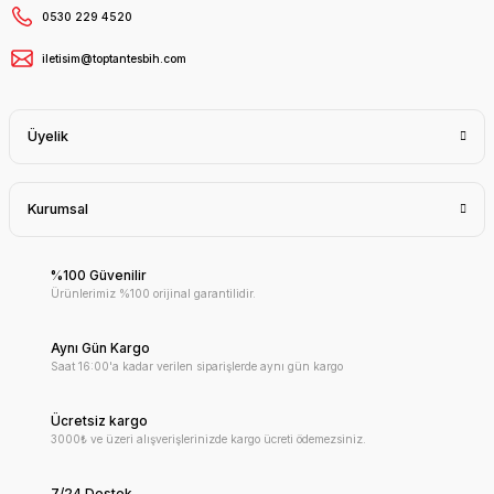
0530 229 4520
iletisim@toptantesbih.com
Üyelik
Kurumsal
%100 Güvenilir
Ürünlerimiz %100 orijinal garantilidir.
Aynı Gün Kargo
Saat 16:00'a kadar verilen siparişlerde aynı gün kargo
Ücretsiz kargo
3000₺ ve üzeri alışverişlerinizde kargo ücreti ödemezsiniz.
7/24 Destek