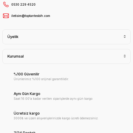
0530 229 4520
iletisim@toptantesbih.com
Üyelik
Kurumsal
%100 Güvenilir
Ürünlerimiz %100 orijinal garantilidir.
Aynı Gün Kargo
Saat 16:00'a kadar verilen siparişlerde aynı gün kargo
Ücretsiz kargo
3000₺ ve üzeri alışverişlerinizde kargo ücreti ödemezsiniz.
7/24 Destek