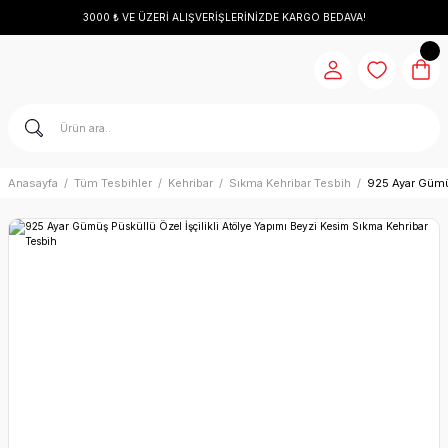
3000 ₺ VE ÜZERİ ALIŞVERİŞLERİNİZDE KARGO BEDAVA!
Anasayfa
Tüm Tesbihler
Kehribar
Sıkma Kehribar Tesbih
925 Ayar Gümüş