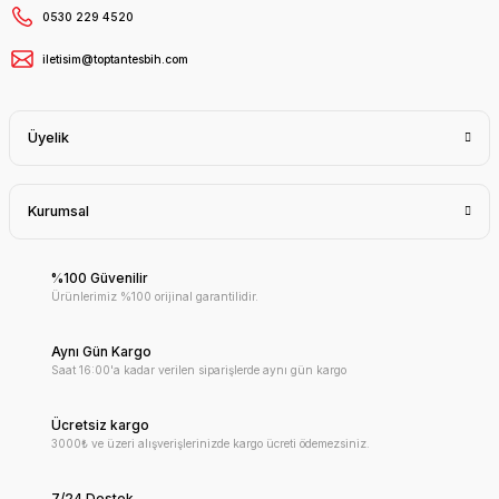
0530 229 4520
iletisim@toptantesbih.com
Üyelik
Kurumsal
%100 Güvenilir
Ürünlerimiz %100 orijinal garantilidir.
Aynı Gün Kargo
Saat 16:00'a kadar verilen siparişlerde aynı gün kargo
Ücretsiz kargo
3000₺ ve üzeri alışverişlerinizde kargo ücreti ödemezsiniz.
7/24 Destek