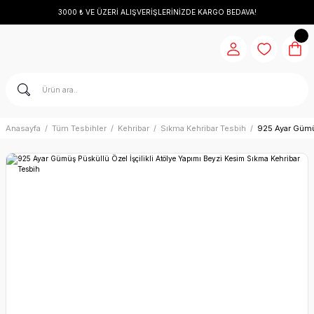
3000 ₺ VE ÜZERİ ALIŞVERİŞLERİNİZDE KARGO BEDAVA!
Anasayfa
Tüm Tesbihler
Kehribar
Sıkma Kehribar Tesbih
925 Ayar Gümüş