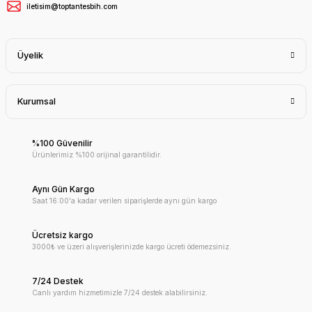
iletisim@toptantesbih.com
Üyelik
Kurumsal
%100 Güvenilir
Ürünlerimiz %100 orijinal garantilidir.
Aynı Gün Kargo
Saat 16:00'a kadar verilen siparişlerde aynı gün kargo
Ücretsiz kargo
3000₺ ve üzeri alışverişlerinizde kargo ücreti ödemezsiniz.
7/24 Destek
Canlı yardım hizmetimizle 7/24 destek alabilirsiniz.