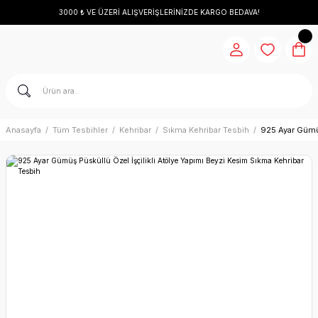
3000 ₺ VE ÜZERİ ALIŞVERİŞLERİNİZDE KARGO BEDAVA!
Anasayfa
Tüm Tesbihler
Kehribar
Sıkma Kehribar Tesbih
925 Ayar Gümüş