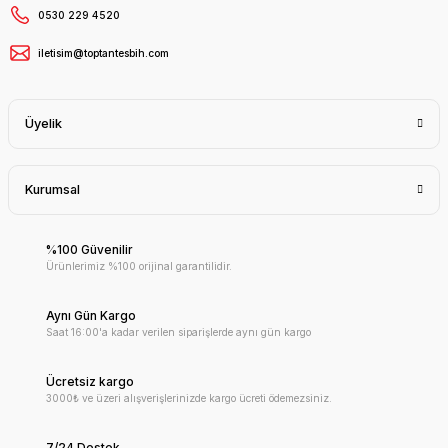
0530 229 4520
iletisim@toptantesbih.com
Üyelik
Kurumsal
%100 Güvenilir
Ürünlerimiz %100 orijinal garantilidir.
Aynı Gün Kargo
Saat 16:00'a kadar verilen siparişlerde aynı gün kargo
Ücretsiz kargo
3000₺ ve üzeri alışverişlerinizde kargo ücreti ödemezsiniz.
7/24 Destek