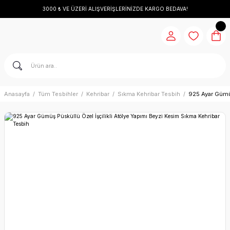
3000 ₺ VE ÜZERİ ALIŞVERİŞLERİNİZDE KARGO BEDAVA!
Anasayfa
Tüm Tesbihler
Kehribar
Sıkma Kehribar Tesbih
925 Ayar Gümüş