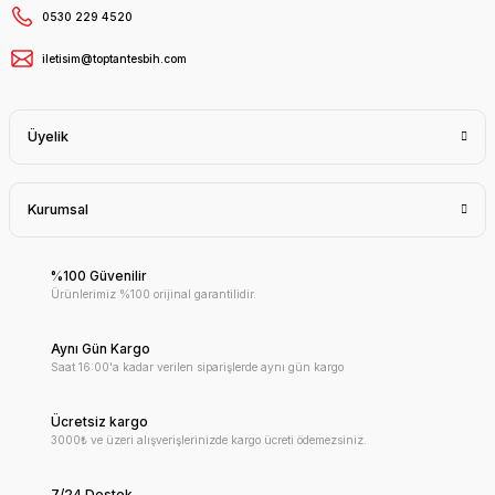
0530 229 4520
iletisim@toptantesbih.com
Üyelik
Kurumsal
%100 Güvenilir
Ürünlerimiz %100 orijinal garantilidir.
Aynı Gün Kargo
Saat 16:00'a kadar verilen siparişlerde aynı gün kargo
Ücretsiz kargo
3000₺ ve üzeri alışverişlerinizde kargo ücreti ödemezsiniz.
7/24 Destek