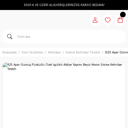
3000 ₺ VE ÜZERİ ALIŞVERİŞLERİNİZDE KARGO BEDAVA!
Anasayfa
Tüm Tesbihler
Kehribar
Sıkma Kehribar Tesbih
925 Ayar Gümüş