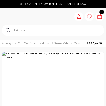
3000 ₺ VE ÜZERİ ALIŞVERİŞLERİNİZDE KARGO BEDAVA!
Anasayfa
Tüm Tesbihler
Kehribar
Sıkma Kehribar Tesbih
925 Ayar Gümüş