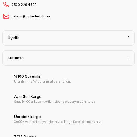
0530 229 4520
iletisim@toptantesbih.com
Üyelik
Kurumsal
%100 Güvenilir
Ürünlerimiz %100 orijinal garantilidir.
Aynı Gün Kargo
Saat 16:00'a kadar verilen siparişlerde aynı gün kargo
Ücretsiz kargo
3000₺ ve üzeri alışverişlerinizde kargo ücreti ödemezsiniz.
7/24 Destek