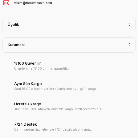
iletisim@toptantesbih.com
Üyelik
Kurumsal
%100 Güvenilir
Ürünlerimiz %100 orijinal garantilidir.
Aynı Gün Kargo
Saat 16:00'a kadar verilen siparişlerde aynı gün kargo
Ücretsiz kargo
3000₺ ve üzeri alışverişlerinizde kargo ücreti ödemezsiniz.
7/24 Destek
Canlı yardım hizmetimizle 7/24 destek alabilirsiniz.