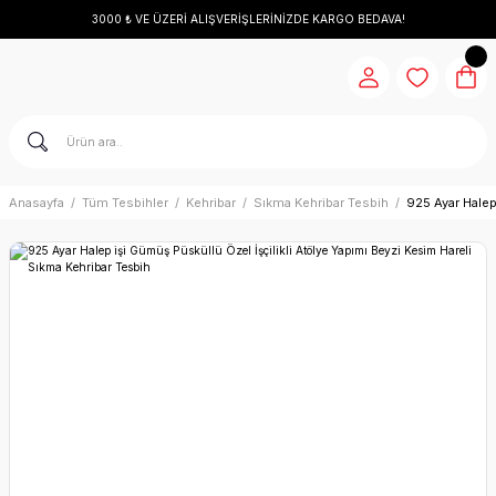
3000 ₺ VE ÜZERİ ALIŞVERİŞLERİNİZDE KARGO BEDAVA!
Anasayfa
Tüm Tesbihler
Kehribar
Sıkma Kehribar Tesbih
925 Ayar Halep