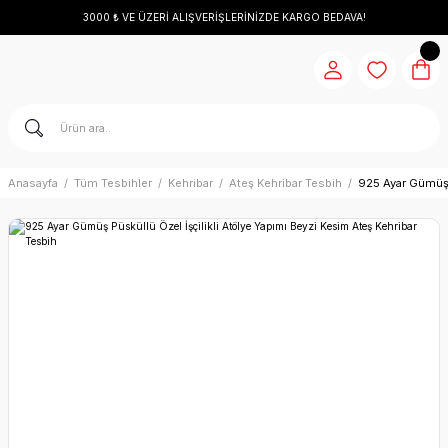
3000 ₺ VE ÜZERİ ALIŞVERİŞLERİNİZDE KARGO BEDAVA!
Anasayfa
Tüm Tesbihler
Kehribar
Ateş Kehribar Tesbih
925 Ayar Gümüş P