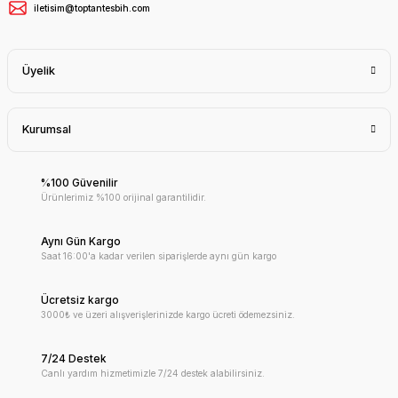
iletisim@toptantesbih.com
Üyelik
Kurumsal
%100 Güvenilir
Ürünlerimiz %100 orijinal garantilidir.
Aynı Gün Kargo
Saat 16:00'a kadar verilen siparişlerde aynı gün kargo
Ücretsiz kargo
3000₺ ve üzeri alışverişlerinizde kargo ücreti ödemezsiniz.
7/24 Destek
Canlı yardım hizmetimizle 7/24 destek alabilirsiniz.