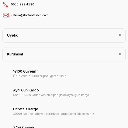
0530 229 4520
iletisim@toptantesbih.com
Üyelik
Kurumsal
%100 Güvenilir
Ürünlerimiz %100 orijinal garantilidir.
Aynı Gün Kargo
Saat 16:00'a kadar verilen siparişlerde aynı gün kargo
Ücretsiz kargo
3000₺ ve üzeri alışverişlerinizde kargo ücreti ödemezsiniz.
7/24 Destek