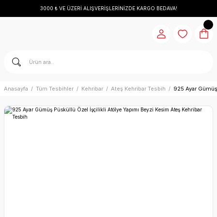
3000 ₺ VE ÜZERİ ALIŞVERİŞLERİNİZDE KARGO BEDAVA!
Anasayfa
Tüm Tesbihler
Kehribar
Ateş Kehribar Tesbih
925 Ayar Gümüş P