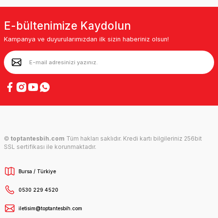
E-bültenimize Kaydolun
Kampanya ve duyurularımızdan ilk sizin haberiniz olsun!
©
toptantesbih.com
Tüm hakları saklıdır. Kredi kartı bilgileriniz 256bit
SSL sertifikası ile korunmaktadır.
Bursa / Türkiye
0530 229 4520
iletisim@toptantesbih.com