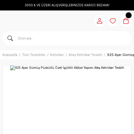
3000 ₺ VE ÜZERİ ALIŞVERİŞLERİNİZDE KARGO BEDAVA!
Anasayfa
Tüm Tesbihler
Kehribar
Ateş Kehribar Tesbih
925 Ayar Gümüş P