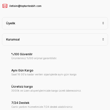
iletisim@toptantesbih.com
Üyelik
Kurumsal
%100 Güvenilir
Ürünlerimiz %100 orijinal garantilidir.
Aynı Gün Kargo
Saat 16:00'a kadar verilen siparişlerde aynı gün kargo
Ücretsiz kargo
3000₺ ve üzeri alışverişlerinizde kargo ücreti ödemezsiniz.
7/24 Destek
Canlı yardım hizmetimizle 7/24 destek alabilirsiniz.