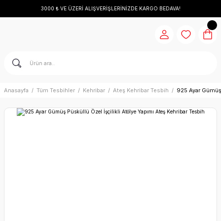
3000 ₺ VE ÜZERİ ALIŞVERİŞLERİNİZDE KARGO BEDAVA!
Anasayfa
Tüm Tesbihler
Kehribar
Ateş Kehribar Tesbih
925 Ayar Gümüş P