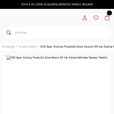
3000 ₺ VE ÜZERİ ALIŞVERİŞLERİNİZDE KARGO BEDAVA!
Anasayfa
Toptan Satış
925 Ayar Gümüş Püsküllü Küre Kesim 99 luk Sıkma K