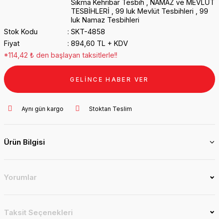
Sıkma Kehribar Tesbih
,
NAMAZ ve MEVLÜT
TESBİHLERİ
,
99 luk Mevlüt Tesbihleri
,
99
luk Namaz Tesbihleri
Stok Kodu
SKT-4858
Fiyat
894,60 TL + KDV
*114,42 ₺ den başlayan taksitlerle!!
GELİNCE HABER VER
Aynı gün kargo
Stoktan Teslim
Ürün Bilgisi
Yorumlar
Taksit Seçenekleri