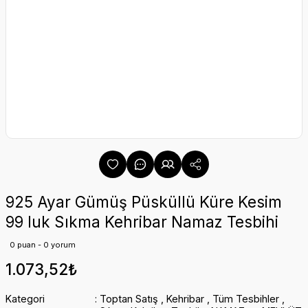
925 Ayar Gümüş Püsküllü Küre Kesim
99 luk Sıkma Kehribar Namaz Tesbihi
0 puan - 0 yorum
1.073,52₺
Kategori
Toptan Satış
,
Kehribar
,
Tüm Tesbihler
,