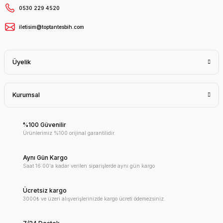
0530 229 4520
iletisim@toptantesbih.com
Üyelik
Kurumsal
%100 Güvenilir
Ürünlerimiz %100 orijinal garantilidir.
Aynı Gün Kargo
Saat 16:00'a kadar verilen siparişlerde aynı gün kargo
Ücretsiz kargo
3000₺ ve üzeri alışverişlerinizde kargo ücreti ödemezsiniz.