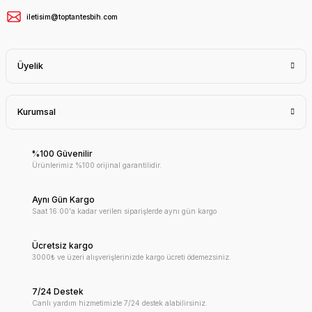
iletisim@toptantesbih.com
Üyelik
Kurumsal
%100 Güvenilir
Ürünlerimiz %100 orijinal garantilidir.
Aynı Gün Kargo
Saat 16:00'a kadar verilen siparişlerde aynı gün kargo
Ücretsiz kargo
3000₺ ve üzeri alışverişlerinizde kargo ücreti ödemezsiniz.
7/24 Destek
Canlı yardım hizmetimizle 7/24 destek alabilirsiniz.