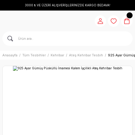
3000 ₺ VE ÜZERİ ALIŞVERİŞLERİNİZDE KARGO BEDAVA!
Anasayfa
Tüm Tesbihler
Kehribar
Ateş Kehribar Tesbih
925 Ayar Gümüş 