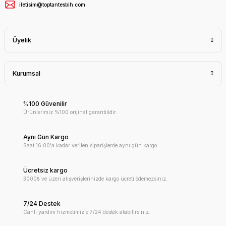
iletisim@toptantesbih.com
Üyelik
Kurumsal
%100 Güvenilir
Ürünlerimiz %100 orijinal garantilidir.
Aynı Gün Kargo
Saat 16:00'a kadar verilen siparişlerde aynı gün kargo
Ücretsiz kargo
3000₺ ve üzeri alışverişlerinizde kargo ücreti ödemezsiniz.
7/24 Destek
Canlı yardım hizmetimizle 7/24 destek alabilirsiniz.