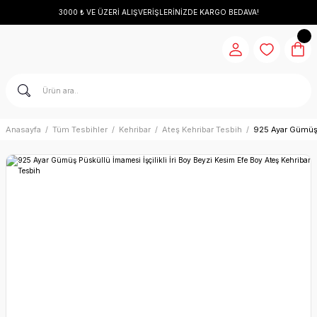
3000 ₺ VE ÜZERİ ALIŞVERİŞLERİNİZDE KARGO BEDAVA!
Anasayfa
Tüm Tesbihler
Kehribar
Ateş Kehribar Tesbih
925 Ayar Gümüş P