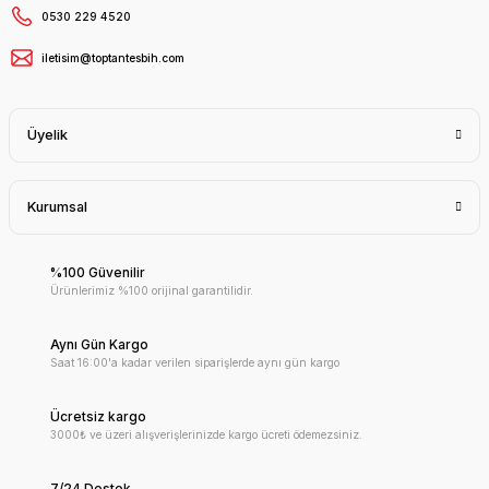
0530 229 4520
iletisim@toptantesbih.com
Üyelik
Kurumsal
%100 Güvenilir
Ürünlerimiz %100 orijinal garantilidir.
Aynı Gün Kargo
Saat 16:00'a kadar verilen siparişlerde aynı gün kargo
Ücretsiz kargo
3000₺ ve üzeri alışverişlerinizde kargo ücreti ödemezsiniz.
7/24 Destek