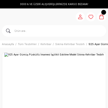
3000 ₺ VE ÜZERİ ALIŞVERİŞLERİNİZDE KARGO BEDAVA!
Anasayfa
Tüm Tesbihler
Kehribar
Sıkma Kehribar Tesbih
925 Ayar Gümüş