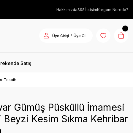
Hakkımızda
SSS
İletişim
Kargom Nerede?
/
Üye Girişi
Üye Ol
rekende Satış
ar Tesbih
yar Gümüş Püsküllü İmamesi
kli Beyzi Kesim Sıkma Kehribar
h