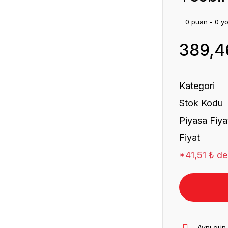
0 puan - 0 y
389,4
Kategori
Stok Kodu
Piyasa Fiya
Fiyat
*41,51 ₺ den
Aynı gün