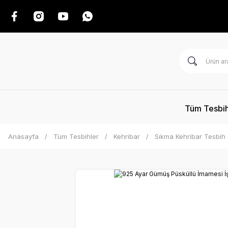
Tüm Tesbih
Anasayfa
Tüm Tesbihler
Kehribar
Sıkma Kehribar Tesbih