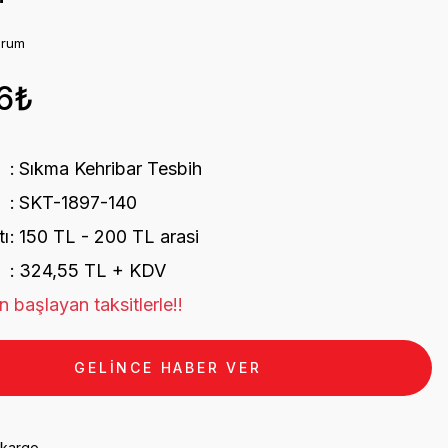
orum
6₺
Sıkma Kehribar Tesbih
SKT-1897-140
tı
150 TL - 200 TL arasi
324,55 TL + KDV
 başlayan taksitlerle!!
GELİNCE HABER VER
 kargo