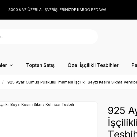
3000 ₺ VE ÜZERİ ALIŞVERİŞLERİNİZDE KARGO BEDAVA!
ler
Toptan Satış
Özel İşçilikli Tesbihler
Pa
925 Ayar Gümüş Püsküllü İmamesi İşçilikli Beyzi Kesim Sıkma Kehrib
925 A
İşçili
Tesbi