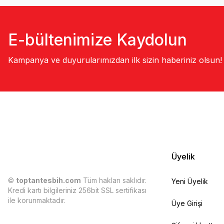
E-bültenimize Kaydolun
Kampanya ve duyurularımızdan ilk sizin haberiniz olsun!
Üyelik
©
toptantesbih.com
Tüm hakları saklıdır.
Yeni Üyelik
Kredi kartı bilgileriniz 256bit SSL sertifikası
ile korunmaktadır.
Üye Girişi