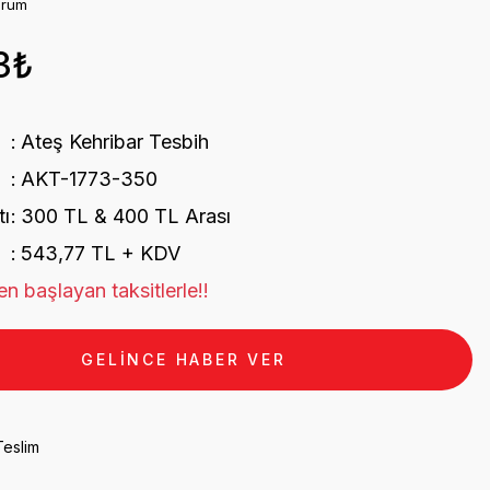
orum
3₺
Ateş Kehribar Tesbih
AKT-1773-350
tı
300 TL & 400 TL Arası
543,77 TL + KDV
n başlayan taksitlerle!!
GELİNCE HABER VER
Teslim