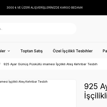
3000 ₺ VE ÜZERİ ALIŞVERİŞLERİNİZDE KARGO BEDAVA!
ler
Toptan Satış
Özel İşçilikli Tesbihler
Pa
925 Ayar Gümüş Püsküllü imamesi İşçilikli Ateş Kehribar Tesbih
925 A
İşçili