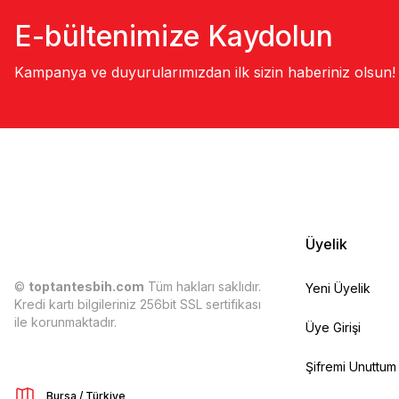
E-bültenimize Kaydolun
Kampanya ve duyurularımızdan ilk sizin haberiniz olsun!
Üyelik
©
toptantesbih.com
Tüm hakları saklıdır.
Yeni Üyelik
Kredi kartı bilgileriniz 256bit SSL sertifikası
ile korunmaktadır.
Üye Girişi
Şifremi Unuttum
Bursa / Türkiye