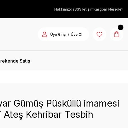
Hakkımızda
SSS
İletişim
Kargom Nerede?
/
Üye Girişi
Üye Ol
rekende Satış
yar Gümüş Püsküllü imamesi
kli Ateş Kehribar Tesbih