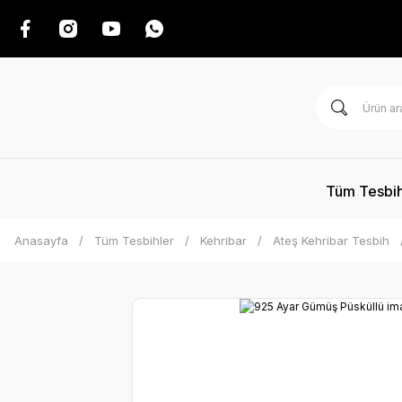
Tüm Tesbih
Anasayfa
Tüm Tesbihler
Kehribar
Ateş Kehribar Tesbih