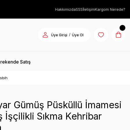
Hakkımızda
SSS
İletişim
Kargom Nerede?
/
Üye Girişi
Üye Ol
rekende Satış
sbih
yar Gümüş Püsküllü İmamesi
İşçilikli Sıkma Kehribar
h