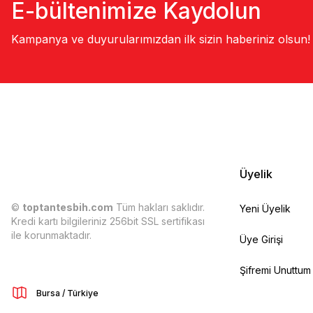
E-bültenimize Kaydolun
Kampanya ve duyurularımızdan ilk sizin haberiniz olsun!
Üyelik
©
toptantesbih.com
Tüm hakları saklıdır.
Yeni Üyelik
Kredi kartı bilgileriniz 256bit SSL sertifikası
ile korunmaktadır.
Üye Girişi
Şifremi Unuttum
Bursa / Türkiye