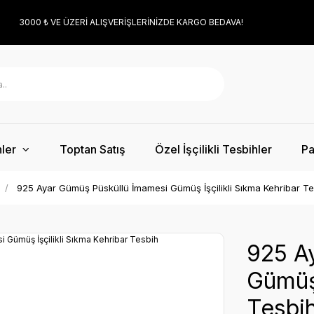
3000 ₺ VE ÜZERİ ALIŞVERİŞLERİNİZDE KARGO BEDAVA!
ler
Toptan Satış
Özel İşçilikli Tesbihler
Pa
925 Ayar Gümüş Püsküllü İmamesi Gümüş İşçilikli Sıkma Kehribar Te
925 A
Gümüş 
Tesbi