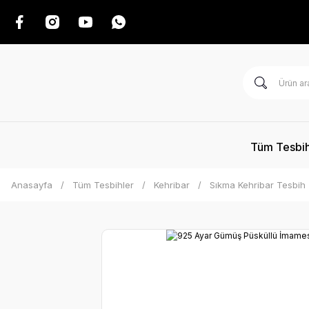
Tüm Tesbih
Anasayfa
Tüm Tesbihler
Kehribar
Sıkma Kehribar Tesbih