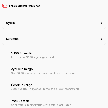
iletisim@toptantesbih.com
Üyelik
Kurumsal
%100 Güvenilir
Ürünlerimiz %100 orijinal garantilidir.
Aynı Gün Kargo
Saat 16:00'a kadar verilen siparişlerde aynı gün kargo
Ücretsiz kargo
3000₺ ve üzeri alışverişlerinizde kargo ücreti ödemezsiniz.
7/24 Destek
Canlı yardım hizmetimizle 7/24 destek alabilirsiniz.