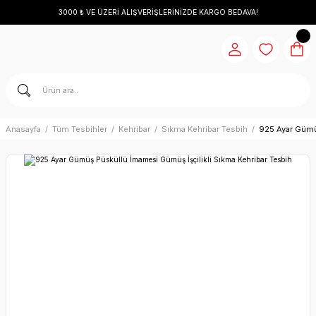
3000 ₺ VE ÜZERİ ALIŞVERİŞLERİNİZDE KARGO BEDAVA!
Anasayfa
Tüm Tesbihler
Kehribar
Sıkma Kehribar Tesbih
925 Ayar Gümü