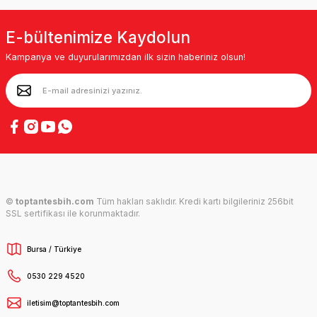
E-bültenimize Kaydolun
Kampanya ve duyurularımızdan ilk sizin haberiniz olsun!
©
toptantesbih.com
Tüm hakları saklıdır. Kredi kartı bilgileriniz 256bit
SSL sertifikası ile korunmaktadır.
Bursa / Türkiye
0530 229 4520
iletisim@toptantesbih.com