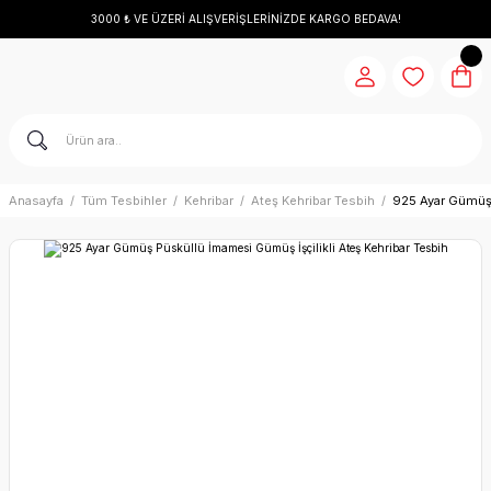
3000 ₺ VE ÜZERİ ALIŞVERİŞLERİNİZDE KARGO BEDAVA!
Anasayfa
Tüm Tesbihler
Kehribar
Ateş Kehribar Tesbih
925 Ayar Gümüş 