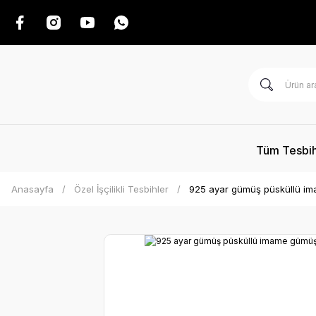
Tüm Tesbih
Anasayfa
Özel İşçilikli Tesbihler
925 ayar gümüş püsküllü imam