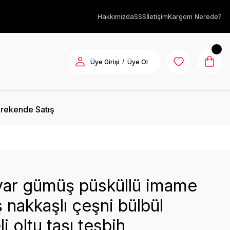
Hakkımızda
SSS
İletişim
Kargom Nerede?
/
Üye Girişi
Üye Ol
rekende Satış
yar gümüş püsküllü imame
nakkaşlı çeşni bülbül
i oltu taşı tesbih