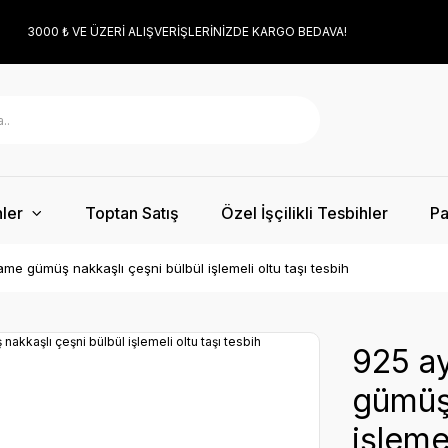
3000 ₺ VE ÜZERİ ALIŞVERİŞLERİNİZDE KARGO BEDAVA!
ler
Toptan Satış
Özel İşçilikli Tesbihler
Pa
e gümüş nakkaşlı çeşni bülbül işlemeli oltu taşı tesbih
925 a
gümüş 
işlemel