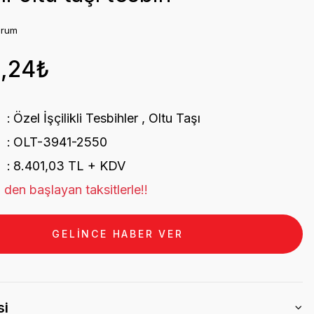
orum
1,24₺
Özel İşçilikli Tesbihler
,
Oltu Taşı
OLT-3941-2550
8.401,03 TL + KDV
 den başlayan taksitlerle!!
GELİNCE HABER VER
si