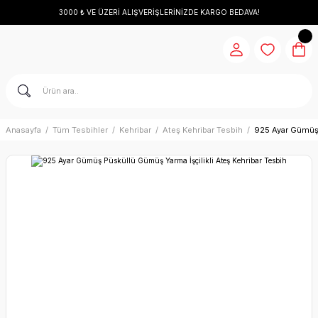
3000 ₺ VE ÜZERİ ALIŞVERİŞLERİNİZDE KARGO BEDAVA!
Anasayfa
Tüm Tesbihler
Kehribar
Ateş Kehribar Tesbih
925 Ayar Gümüş 