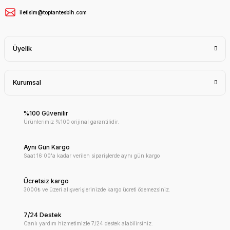
iletisim@toptantesbih.com
Üyelik
Kurumsal
%100 Güvenilir
Ürünlerimiz %100 orijinal garantilidir.
Aynı Gün Kargo
Saat 16:00'a kadar verilen siparişlerde aynı gün kargo
Ücretsiz kargo
3000₺ ve üzeri alışverişlerinizde kargo ücreti ödemezsiniz.
7/24 Destek
Canlı yardım hizmetimizle 7/24 destek alabilirsiniz.