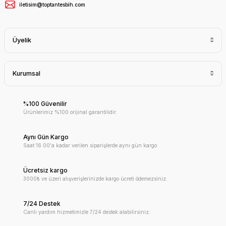
iletisim@toptantesbih.com
Üyelik
Kurumsal
%100 Güvenilir
Ürünlerimiz %100 orijinal garantilidir.
Aynı Gün Kargo
Saat 16:00'a kadar verilen siparişlerde aynı gün kargo
Ücretsiz kargo
3000₺ ve üzeri alışverişlerinizde kargo ücreti ödemezsiniz.
7/24 Destek
Canlı yardım hizmetimizle 7/24 destek alabilirsiniz.