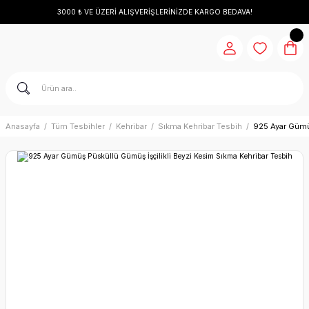
3000 ₺ VE ÜZERİ ALIŞVERİŞLERİNİZDE KARGO BEDAVA!
Anasayfa
Tüm Tesbihler
Kehribar
Sıkma Kehribar Tesbih
925 Ayar Gümüş