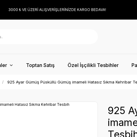
3000 ₺ VE ÜZERİ ALIŞVERİŞLERİNİZDE KARGO BEDAVA!
ler
Toptan Satış
Özel İşçilikli Tesbihler
Pa
925 Ayar Gümüş Püsküllü Gümüş imameli Hatasız Sıkma Kehribar T
925 A
imamel
Tesbi