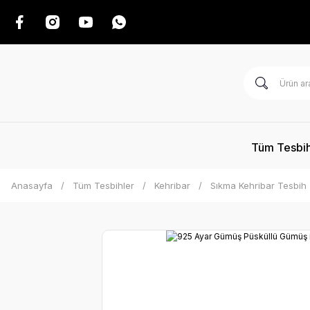
Tüm Tesbih
Anasayfa
Tüm Tesbihler
Kehribar
Sıkma Kehribar Tesbih