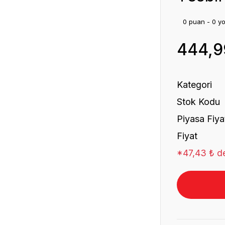
0 puan - 0 y
444,9
Kategori
Stok Kodu
Piyasa Fiya
Fiyat
*47,43 ₺ de