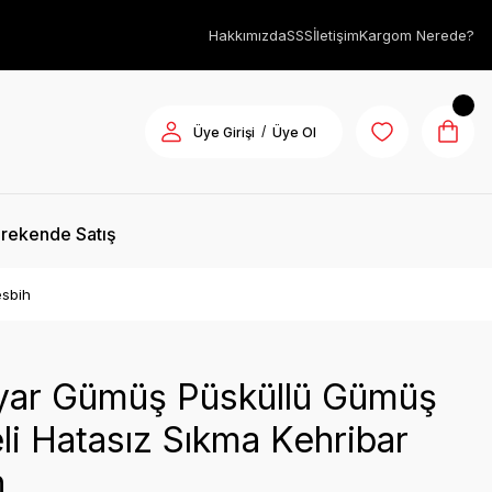
Hakkımızda
SSS
İletişim
Kargom Nerede?
/
Üye Girişi
Üye Ol
rekende Satış
esbih
yar Gümüş Püsküllü Gümüş
i Hatasız Sıkma Kehribar
h