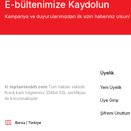
E-bültenimize Kaydolun
Kampanya ve duyurularımızdan ilk sizin haberiniz olsun!
Üyelik
©
toptantesbih.com
Tüm hakları saklıdır.
Yeni Üyelik
Kredi kartı bilgileriniz 256bit SSL sertifikası
ile korunmaktadır.
Üye Girişi
Şifremi Unuttum
Bursa / Türkiye