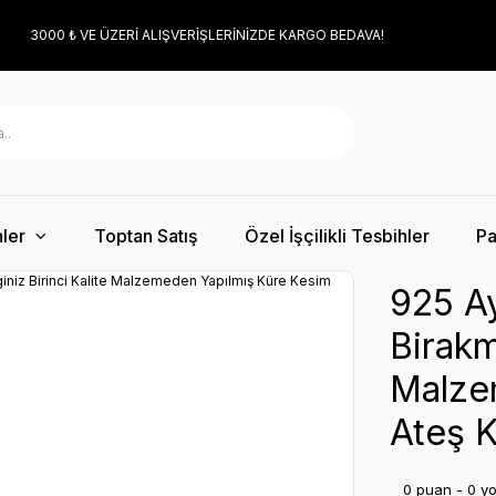
3000 ₺ VE ÜZERİ ALIŞVERİŞLERİNİZDE KARGO BEDAVA!
ler
Toptan Satış
Özel İşçilikli Tesbihler
Pa
925 Ay
Birakm
Malze
Ateş K
0 puan - 0 y