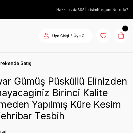
Hakkımızda
SSS
İletişim
Kargom Nerede?
/
Üye Girişi
Üye Ol
rekende Satış
ar Gümüş Püsküllü Elinizden
ayacaginiz Birinci Kalite
meden Yapılmış Küre Kesim
ehribar Tesbih
orum