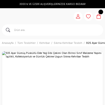
3000 ₺ VE ÜZERİ ALIŞVERİŞLERİNİZDE KARGO BEDAVA!
Anasayfa
Tüm Tesbihler
Kehribar
Sıkma Kehribar Tesbih
925 Ayar Gümüş