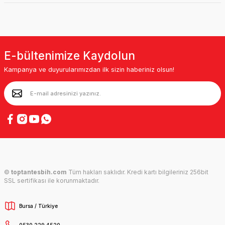
E-bültenimize Kaydolun
Kampanya ve duyurularımızdan ilk sizin haberiniz olsun!
©
toptantesbih.com
Tüm hakları saklıdır. Kredi kartı bilgileriniz 256bit
SSL sertifikası ile korunmaktadır.
Bursa / Türkiye
0530 229 4520