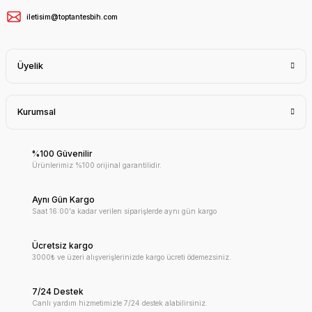
iletisim@toptantesbih.com
Üyelik
Kurumsal
%100 Güvenilir
Ürünlerimiz %100 orijinal garantilidir.
Aynı Gün Kargo
Saat 16:00'a kadar verilen siparişlerde aynı gün kargo
Ücretsiz kargo
3000₺ ve üzeri alışverişlerinizde kargo ücreti ödemezsiniz.
7/24 Destek
Canlı yardım hizmetimizle 7/24 destek alabilirsiniz.