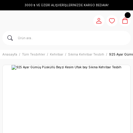
3000 ₺ VE ÜZERİ ALIŞVERİŞLERİNİZDE KARGO BEDAVA!
Anasayfa
Tüm Tesbihler
Kehribar
Sıkma Kehribar Tesbih
925 Ayar Gümü