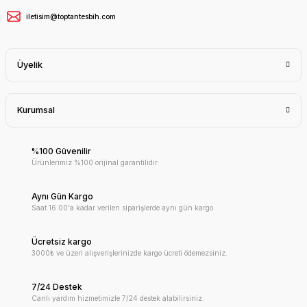
iletisim@toptantesbih.com
Üyelik
Kurumsal
%100 Güvenilir
Ürünlerimiz %100 orijinal garantilidir.
Aynı Gün Kargo
Saat 16:00'a kadar verilen siparişlerde aynı gün kargo
Ücretsiz kargo
3000₺ ve üzeri alışverişlerinizde kargo ücreti ödemezsiniz.
7/24 Destek
Canlı yardım hizmetimizle 7/24 destek alabilirsiniz.