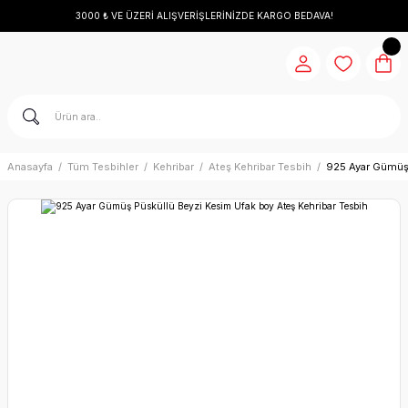
3000 ₺ VE ÜZERİ ALIŞVERİŞLERİNİZDE KARGO BEDAVA!
Anasayfa
Tüm Tesbihler
Kehribar
Ateş Kehribar Tesbih
925 Ayar Gümüş 