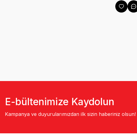
E-bültenimize Kaydolun
Kampanya ve duyurularımızdan ilk sizin haberiniz olsun!