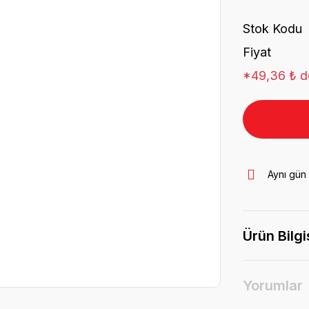
Stok Kodu
Fiyat
*49,36 ₺ de
Aynı gün
Ürün Bilgi
Yorumlar