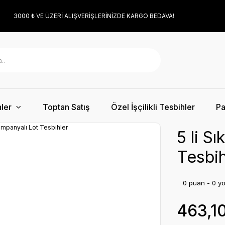
3000 ₺ VE ÜZERİ ALIŞVERİŞLERİNİZDE KARGO BEDAVA!
ler
Toptan Satış
Özel İşçilikli Tesbihler
Pa
5 li S
Tesbih
0 puan - 0 y
463,1