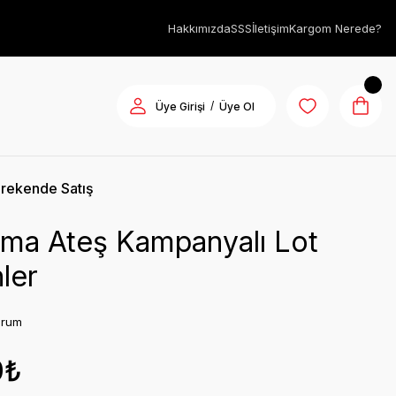
Hakkımızda
SSS
İletişim
Kargom Nerede?
/
Üye Girişi
Üye Ol
rekende Satış
ıkma Ateş Kampanyalı Lot
ler
orum
0₺