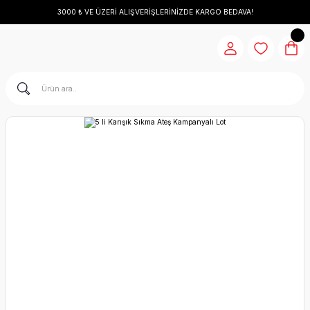
3000 ₺ VE ÜZERİ ALIŞVERİŞLERİNİZDE KARGO BEDAVA!