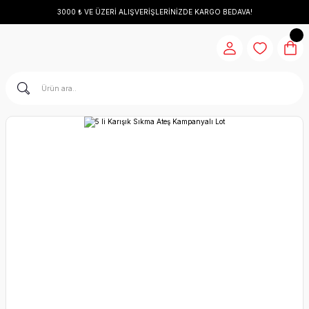
3000 ₺ VE ÜZERİ ALIŞVERİŞLERİNİZDE KARGO BEDAVA!