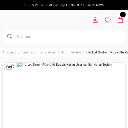
3000 ₺ VE ÜZERİ ALIŞVERİŞLERİNİZDE KARGO BEDAVA!
Anasayfa
Tüm Tesbihler
Ağaç
Narçıl Tesbih
3 lü Lot Sistem Püsküllü Ka
Yeni