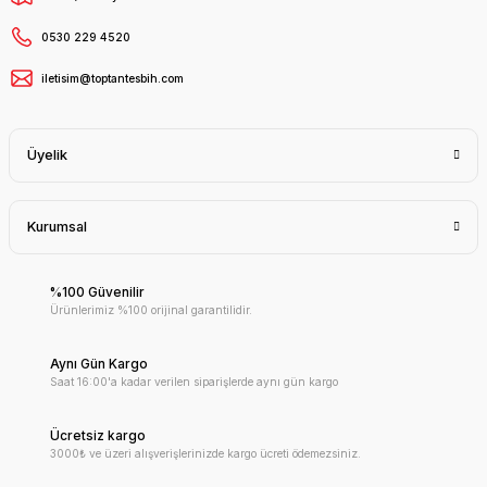
0530 229 4520
iletisim@toptantesbih.com
Üyelik
Kurumsal
%100 Güvenilir
Ürünlerimiz %100 orijinal garantilidir.
Aynı Gün Kargo
Saat 16:00'a kadar verilen siparişlerde aynı gün kargo
Ücretsiz kargo
3000₺ ve üzeri alışverişlerinizde kargo ücreti ödemezsiniz.