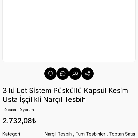
3 lü Lot Sistem Püsküllü Kapsül Kesim
Usta İşçilikli Narçıl Tesbih
0 puan - 0 yorum
2.732,08₺
Kategori
Narçıl Tesbih
,
Tüm Tesbihler
,
Toptan Satış