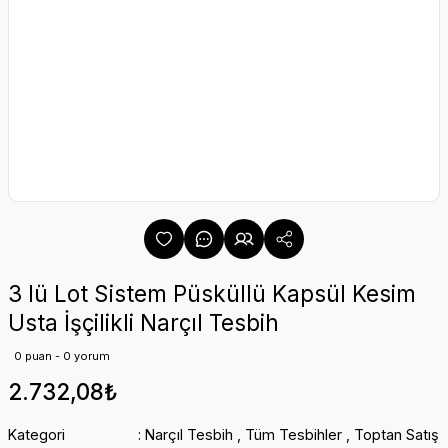
3 lü Lot Sistem Püsküllü Kapsül Kesim
Usta İşçilikli Narçıl Tesbih
0 puan - 0 yorum
2.732,08₺
Kategori
Narçıl Tesbih
,
Tüm Tesbihler
,
Toptan Satış