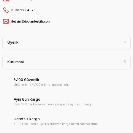
0530 229 4520
iletisim@toptantesbih.com
Üyelik
Kurumsal
%100 Güvenilir
Ürünlerimiz %100 orijinal garantilidir.
Aynı Gün Kargo
Saat 16:00'a kadar verilen siparişlerde aynı gün kargo
Ücretsiz kargo
3000₺ ve üzeri alışverişlerinizde kargo ücreti ödemezsiniz.