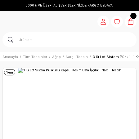
3000 ₺ VE ÜZERİ ALIŞVERİŞLERİNİZDE KARGO BEDAVA!
Anasayfa
Tüm Tesbihler
Ağaç
Narçıl Tesbih
3 lü Lot Sistem Püsküllü Ka
Yeni