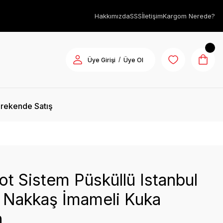
Hakkımızda
SSS
İletişim
Kargom Nerede?
/
Üye Girişi
Üye Ol
rekende Satış
ot Sistem Püsküllü Istanbul
 Nakkaş İmameli Kuka
h