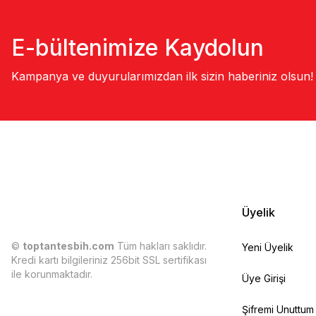
E-bültenimize Kaydolun
Kampanya ve duyurularımızdan ilk sizin haberiniz olsun!
Üyelik
©
toptantesbih.com
Tüm hakları saklıdır.
Yeni Üyelik
Kredi kartı bilgileriniz 256bit SSL sertifikası
ile korunmaktadır.
Üye Girişi
Şifremi Unuttum