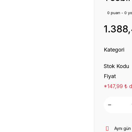
0 puan - 0 y
1.388
Kategori
Stok Kodu
Fiyat
*147,99 ₺ d
Aynı gün