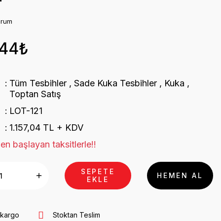
orum
,44₺
Tüm Tesbihler
,
Sade Kuka Tesbihler
,
Kuka
,
Toptan Satış
LOT-121
1.157,04 TL + KDV
en başlayan taksitlerle!!
SEPETE
HEMEN AL
EKLE
 kargo
Stoktan Teslim