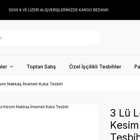
3000 ₺ VE ÜZERİ ALIŞVERİŞLERİNİZDE KARGO BEDAVA!
ler
Toptan Satış
Özel İşçilikli Tesbihler
Pa
Kesim Nakkaş İmameli Kuka Tesbih
3 Lü L
Kesim
Tesbi