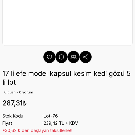
17 li efe model kapsül kesim kedi gözü 5
li lot
0 puan - 0 yorum
287,31₺
Stok Kodu
Lot-76
Fiyat
239,42 TL + KDV
*30,62 ₺ den başlayan taksitlerle!!