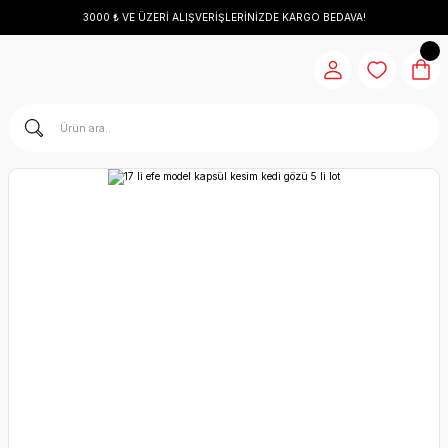
3000 ₺ VE ÜZERİ ALIŞVERİŞLERİNİZDE KARGO BEDAVA!