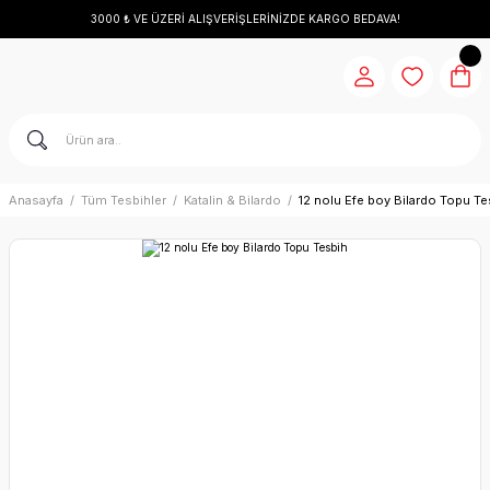
3000 ₺ VE ÜZERİ ALIŞVERİŞLERİNİZDE KARGO BEDAVA!
Anasayfa
Tüm Tesbihler
Katalin & Bilardo
12 nolu Efe boy Bilardo Topu Te